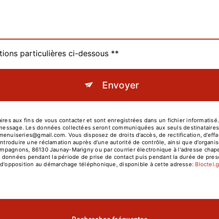
tions particulières ci-dessous **
Envoyer
s aux fins de vous contacter et sont enregistrées dans un fichier informatisé
re message. Les données collectées seront communiquées aux seuls destinatair
series@gmail.com. Vous disposez de droits d’accès, de rectification, d’effacem
introduire une réclamation auprès d’une autorité de contrôle, ainsi que d’orga
 compagnons, 86130 Jaunay-Marigny ou par courrier électronique à l'adresse cha
données pendant la période de prise de contact puis pendant la durée de prescr
ste d'opposition au démarchage téléphonique, disponible à cette adresse:
Bloctel.