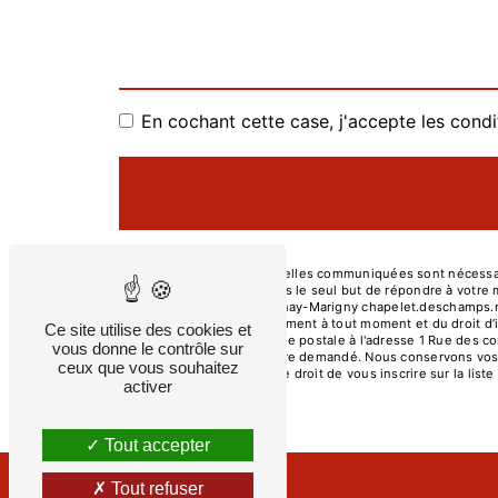
En cochant cette case, j'accepte les condi
** Les données personnelles communiquées sont nécessaire
et ses sous-traitants dans le seul but de répondre à vot
compagnons, 86130 Jaunay-Marigny chapelet.deschamps.menui
retrait de votre consentement à tout moment et du droit d’
Ce site utilise des cookies et
exercer ces droits par voie postale à l'adresse 1 Rue des
vous donne le contrôle sur
d'identité pourra vous être demandé. Nous conservons vos 
ceux que vous souhaitez
contentieux. Vous avez le droit de vous inscrire sur la li
activer
vos droits.
Tout accepter
Tout refuser