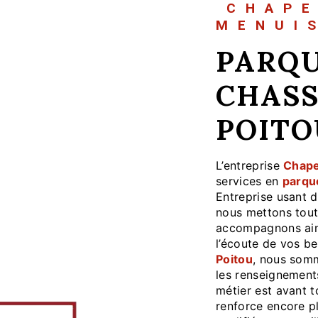
CHAP
MENUI
PARQUETS À
CHASS
POITO
L’entreprise
Chape
services en
parqu
Entreprise usant d
nous mettons tout
accompagnons ain
l’écoute de vos be
Poitou
, nous somm
les renseignement
métier est avant t
renforce encore pl