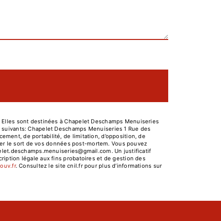
. Elles sont destinées à Chapelet Deschamps Menuiseries
es suivants: Chapelet Deschamps Menuiseries 1 Rue des
ent, de portabilité, de limitation, d’opposition, de
niser le sort de vos données post-mortem. Vous pouvez
pelet.deschamps.menuiseries@gmail.com. Un justificatif
iption légale aux fins probatoires et de gestion des
gouv.fr
. Consultez le site cnil.fr pour plus d’informations sur