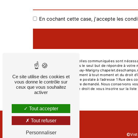
En cochant cette case, j'accepte les condi
** Les données personnelles communiquées sont nécessaire
et ses sous-traitants dans le seul but de répondre à vot
compagnons, 86130 Jaunay-Marigny chapelet.deschamps.menui
retrait de votre consentement à tout moment et du droit d’
Ce site utilise des cookies et
exercer ces droits par voie postale à l'adresse 1 Rue des
vous donne le contrôle sur
d'identité pourra vous être demandé. Nous conservons vos 
ceux que vous souhaitez
contentieux. Vous avez le droit de vous inscrire sur la li
activer
vos droits.
Tout accepter
Tout refuser
Personnaliser
©
Vist