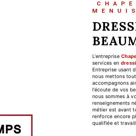
CHAP
MENUI
DRESSINGS À
BEAUM
L’entreprise
Chape
services en
dress
Entreprise usant d
nous mettons tout
accompagnons ain
l’écoute de vos be
nous sommes à vot
renseignements né
métier est avant t
renforce encore pl
qualifiée et travai