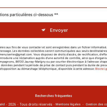
tions particulières ci-dessous **
Envoyer
s aux fins de vous contacter et sont enregistrées dans un fichier informatisé
re message. Les données collectées seront communiquées aux seuls destinatair
series@gmail.com. Vous disposez de droits d’accès, de rectification, d’effacem
introduire une réclamation auprès d’une autorité de contrôle, ainsi que d’orga
 compagnons, 86130 Jaunay-Marigny ou par courrier électronique à l'adresse cha
données pendant la période de prise de contact puis pendant la durée de prescr
ste d'opposition au démarchage téléphonique, disponible à cette adresse:
Bloctel.
Recherches fréquentes
alid
- 2026 - Tous droits réservés -
Mentions légales
-
Gestion des c