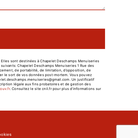
. Elles sont destinées à Chapelet Deschamps Menuiseries
es suivants: Chapelet Deschamps Menuiseries 1 Rue des
ent, de portabilité, de limitation, d’opposition, de
niser le sort de vos données post-mortem. Vous pouvez
pelet.deschamps.menuiseries@gmail.com. Un justificatif
iption légale aux fins probatoires et de gestion des
gouv.fr
. Consultez le site cnil.fr pour plus d’informations sur
ookies