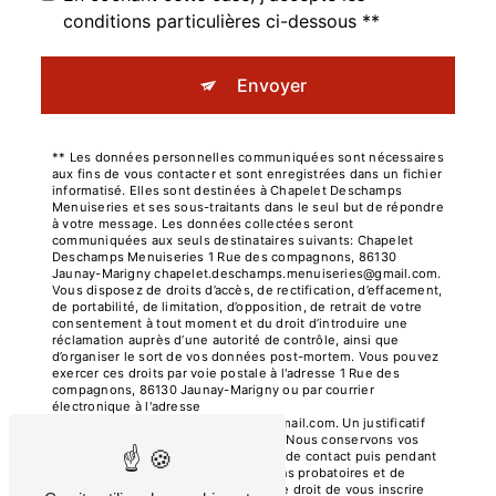
conditions particulières ci-dessous **
Envoyer
** Les données personnelles communiquées sont nécessaires
aux fins de vous contacter et sont enregistrées dans un fichier
informatisé. Elles sont destinées à Chapelet Deschamps
Menuiseries et ses sous-traitants dans le seul but de répondre
à votre message. Les données collectées seront
communiquées aux seuls destinataires suivants: Chapelet
Deschamps Menuiseries 1 Rue des compagnons, 86130
Jaunay-Marigny chapelet.deschamps.menuiseries@gmail.com.
Vous disposez de droits d’accès, de rectification, d’effacement,
de portabilité, de limitation, d’opposition, de retrait de votre
consentement à tout moment et du droit d’introduire une
réclamation auprès d’une autorité de contrôle, ainsi que
d’organiser le sort de vos données post-mortem. Vous pouvez
exercer ces droits par voie postale à l'adresse 1 Rue des
compagnons, 86130 Jaunay-Marigny ou par courrier
électronique à l'adresse
chapelet.deschamps.menuiseries@gmail.com. Un justificatif
d'identité pourra vous être demandé. Nous conservons vos
données pendant la période de prise de contact puis pendant
la durée de prescription légale aux fins probatoires et de
gestion des contentieux. Vous avez le droit de vous inscrire