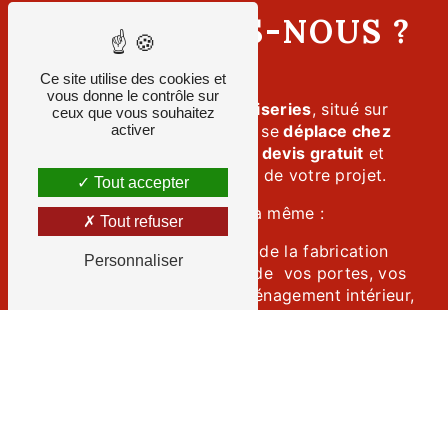
QUI SOMMES-NOUS ?
Ce site utilise des cookies et
vous donne le contrôle sur
Chapelet Deschamps Menuiseries
, situé sur
ceux que vous souhaitez
l'axe Poitiers - Chatellerault, se
activer
déplace chez
vous
pour vous proposer un
devis gratuit
et
l'élaboration de plan d'étude de votre projet.
Tout accepter
L'équipe de
menuisiers
est à même :
Tout refuser
- de répondre à vos projets, de la fabrication
Personnaliser
dans notre atelier à la pose de vos portes, vos
fenêtres, vos volets, vos aménagement intérieur,
votre cuisine... sur mesure ;
- de répondre à votre projet de pergola bio
climatique ou de bardage extérieur.
- de répondre à vos projets de pose de produits
commandés auprès de nos fournisseurs